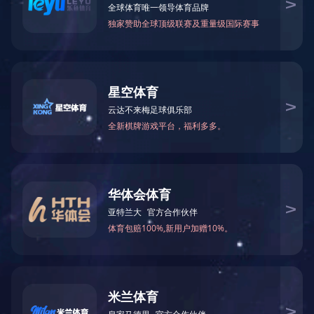
网址：pypchile.com
座机：021-39126000
传真：021-59551777
地址：中国上海嘉定区浏翔公路5555号
邮箱：master@pypchile.com
版权所有 © 线上买球官网（中国）官方网站
电话
微信
产品
首页